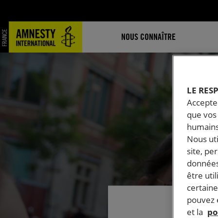
NOUS CONNAÎTRE
LE RES
Accepter
que vos 
humains
Nous ut
site, pe
données
être uti
certaine
pouvez e
et la
po