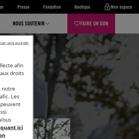
er
Presse
Fondation
Boutique
Mon espace
NOUS SOUTENIR
FAIRE UN DON
nuer sans accepter
llecte afin
 aux droits
e notre
afic. Les
s peuvent
ssi
 Vous
iquant ici
 en