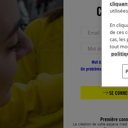
cliquant
Conne
utilisée
En cliqu
Votre adresse email (obligatoire)
de ces 
cas, les
tout mom
Votre mot de passe (obligatoire)
politi
Mot de passe oublié ?
Un problème de connexion ?
SE CONNE
Première conn
La création de votre espace n’es