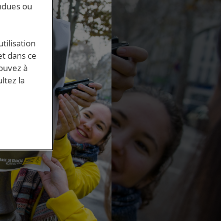
endues ou
tilisation
et dans ce
pouvez à
ltez la