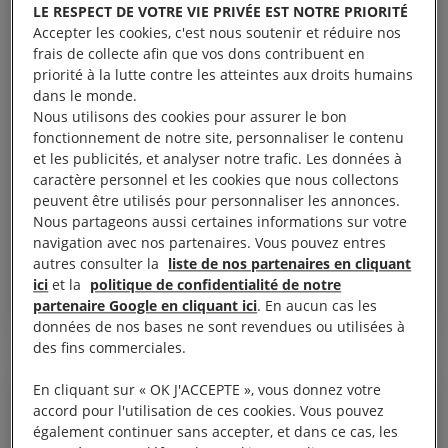
LE RESPECT DE VOTRE VIE PRIVÉE EST NOTRE PRIORITÉ
Accepter les cookies, c'est nous soutenir et réduire nos
frais de collecte afin que vos dons contribuent en
priorité à la lutte contre les atteintes aux droits humains
dans le monde.
Nous utilisons des cookies pour assurer le bon
fonctionnement de notre site, personnaliser le contenu
et les publicités, et analyser notre trafic. Les données à
14 juillet, 2026
caractère personnel et les cookies que nous collectons
Sri Lanka : Des prisonniers exposés à un
peuvent être utilisés pour personnaliser les annonces.
risque de torture et de mauvais traitements
Nous partageons aussi certaines informations sur votre
navigation avec nos partenaires. Vous pouvez entres
autres consulter la
liste de nos partenaires en cliquant
ici
et la
politique de confidentialité de notre
partenaire Google en cliquant ici
. En aucun cas les
SRI-LANKA
données de nos bases ne sont revendues ou utilisées à
des fins commerciales.
En cliquant sur « OK J'ACCEPTE », vous donnez votre
COMMUNIQUÉ DE PRESSE
accord pour l'utilisation de ces cookies. Vous pouvez
également continuer sans accepter, et dans ce cas, les