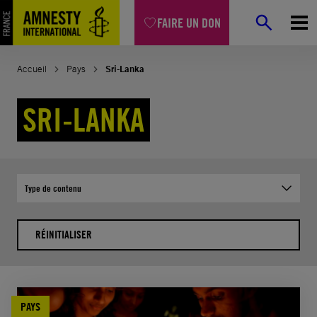
Aller
FAIRE UN DON
au
contenu
Accueil
Pays
Sri-Lanka
SRI-LANKA
Type de contenu
RÉINITIALISER
PAYS