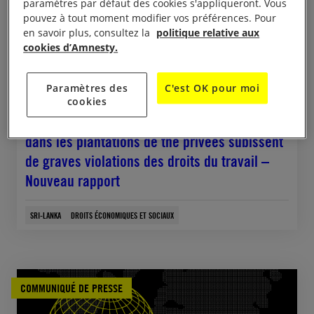
paramètres par défaut des cookies s'appliqueront. Vous
pouvez à tout moment modifier vos préférences. Pour
en savoir plus, consultez la
politique relative aux
cookies d’Amnesty.
Paramètres des
C'est OK pour moi
cookies
28 mai, 2026
Sri Lanka. Les Malaiyaha Tamils employés
dans les plantations de thé privées subissent
de graves violations des droits du travail –
Nouveau rapport
SRI-LANKA
DROITS ÉCONOMIQUES ET SOCIAUX
COMMUNIQUÉ DE PRESSE