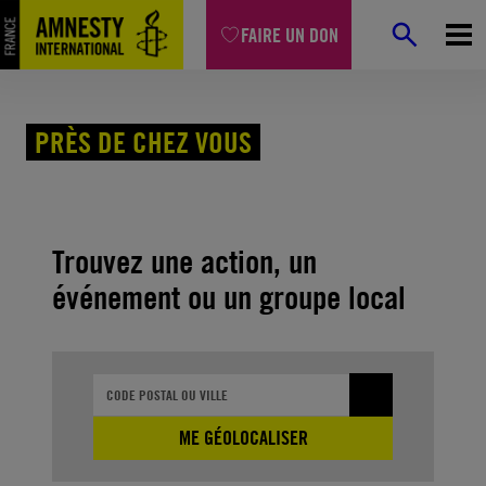
Aller
FAIRE UN DON
au
contenu
Accueil
Agir avec nous
Près de chez vous
PRÈS DE CHEZ VOUS
Trouvez une action, un
événement ou un groupe local
ME GÉOLOCALISER