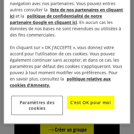
navigation avec nos partenaires. Vous pouvez entres
autres consulter la
liste de nos partenaires en cliquant
ici
et la
politique de confidentialité de notre
partenaire Google en cliquant ici
. En aucun cas les
données de nos bases ne sont revendues ou utilisées à
des fins commerciales.
En cliquant sur « OK J'ACCEPTE », vous donnez votre
accord pour l'utilisation de ces cookies. Vous pouvez
également continuer sans accepter, et dans ce cas, les
paramètres par défaut des cookies s'appliqueront. Vous
pouvez à tout moment modifier vos préférences. Pour
Pas de groupe local près de
en savoir plus, consultez la
politique relative aux
cookies d’Amnesty.
chez vous ?
Créez-en un !
Paramètres des
C'est OK pour moi
cookies
Créer un groupe