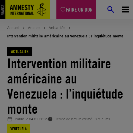
Aller
FAIRE UN DON
au
contenu
Accueil
Articles
Actualités
Intervention militaire américaine au Venezuela : l’inquiétude monte
ACTUALITÉ
Intervention militaire
américaine au
Venezuela : l’inquiétude
monte
Publié le
04.01.2026
Temps de lecture estimé : 3 minutes
VENEZUELA