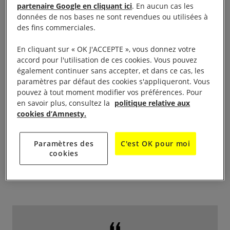
humains de la population vénézuélienne. Elle
partenaire Google en cliquant ici
. En aucun cas les
constitue très probablement une violation du droit
données de nos bases ne sont revendues ou utilisées à
des fins commerciales.
international, notamment de la Charte des Nations
Unies. Tout comme la volonté affichée des États-
En cliquant sur « OK J'ACCEPTE », vous donnez votre
Unis de diriger le Venezuela et de contrôler ses
accord pour l'utilisation de ces cookies. Vous pouvez
également continuer sans accepter, et dans ce cas, les
ressources pétrolières.
paramètres par défaut des cookies s'appliqueront. Vous
pouvez à tout moment modifier vos préférences. Pour
Amnesty International est particulièrement
en savoir plus, consultez la
politique relative aux
cookies d’Amnesty.
préoccupée par les risques d’escalade des violations
des droits humains dans le pays, que ce soit en
raison de nouvelles opérations américaines ou des
Paramètres des
C'est OK pour moi
cookies
représailles du gouvernement vénézuélien aux
attaques américaines.