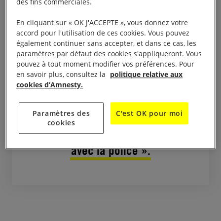
des fins commerciales.
resté dans une entrée. Leur hôte
s’est changé et a fait consommer
En cliquant sur « OK J'ACCEPTE », vous donnez votre
à son frère un poison qui l’a
accord pour l'utilisation de ces cookies. Vous pouvez
également continuer sans accepter, et dans ce cas, les
tétanisé, avant de brandir une
paramètres par défaut des cookies s'appliqueront. Vous
calebasse et un couteau. « Moi,
pouvez à tout moment modifier vos préférences. Pour
en savoir plus, consultez la
politique relative aux
je n’avais pas pris le poison »,
cookies d’Amnesty.
précise Ignace, qui a pu fuir avec
son frère. Traumatisé, il n’a pas
Paramètres des
C'est OK pour moi
porté plainte. « J’ai trop peur de
cookies
devoir retourner sur les lieux
avec la police ».