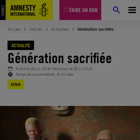
Aller
FAIRE UN DON
au
contenu
Accueil
Articles
Actualités
Génération sacrifiée
ACTUALITÉ
Génération sacrifiée
Publié le
28.11.2019
| Mis à jour le
28.11.2019
Temps de lecture estimé : 8 minutes
BÉNIN