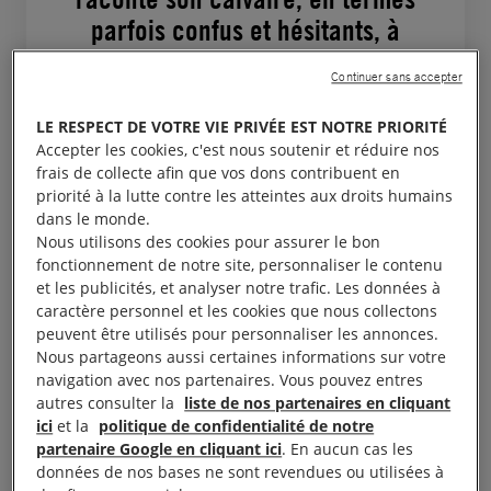
parfois confus et hésitants, à
l’abri de la maison de parpaings
Continuer sans accepter
très sommaire de sa mère, à
Houèdo, une zone rurale proche
LE RESPECT DE VOTRE VIE PRIVÉE EST NOTRE PRIORITÉ
Accepter les cookies, c'est nous soutenir et réduire nos
de Cotonou, la capitale
frais de collecte afin que vos dons contribuent en
béninoise. La première fois, en
priorité à la lutte contre les atteintes aux droits humains
octobre 2016, c’était à Zè, une
dans le monde.
Nous utilisons des cookies pour assurer le bon
commune du département de
fonctionnement de notre site, personnaliser le contenu
l’Atlantique, chez un homme qui
et les publicités, et analyser notre trafic. Les données à
lui avait proposé un prêt pour 10
caractère personnel et les cookies que nous collectons
peuvent être utilisés pour personnaliser les annonces.
000 francs CFA (15 euros).
Nous partageons aussi certaines informations sur votre
Méfiant, il y est allé accompagné,
navigation avec nos partenaires. Vous pouvez entres
autres consulter la
liste de nos partenaires en cliquant
mais lui et son frère, non albinos,
ici
et la
politique de confidentialité de notre
ont été introduits dans une pièce
partenaire Google en cliquant ici
. En aucun cas les
à l’écart, leur chauffeur étant
données de nos bases ne sont revendues ou utilisées à