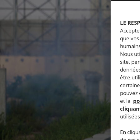
LE RES
Accepter
que vos 
humains
Nous ut
site, pe
données
être uti
certaine
pouvez e
et la
po
cliquant
utilisée
En cliqu
de ces 