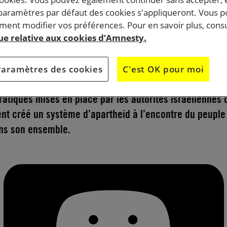
 paramètres par défaut des cookies s'appliqueront. Vous 
ent modifier vos préférences. Pour en savoir plus, consu
rritoriale et restrictions de déplacement, saisies
que relative aux cookies d’Amnesty.
ens fonciers et immobiliers, expulsions forcées,
itraires, tortures, homicides illégaux… Après un long
Paramètres des cookies
C'est OK pour moi
herche, notre nouveau rapport démontre que les lois,
pratiques mises en place par les autorités israéliennes 
nt créé un système d’apartheid à l’encontre du peuple
ans son ensemble.