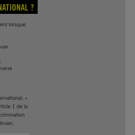
NATIONAL ?
eint lorsque
oupe
,
nalisé
ternational, «
ticle 1 de la
crimination
tinien.