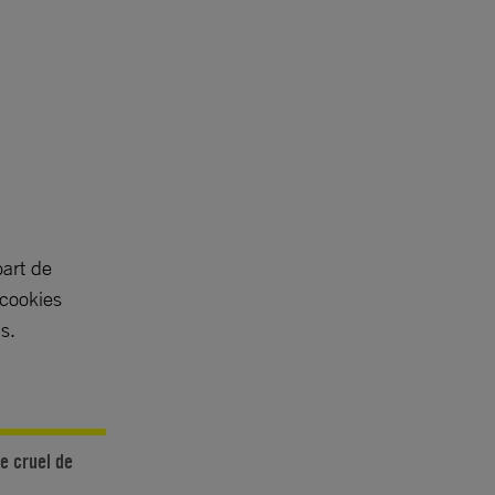
part de
 cookies
s.
me cruel de