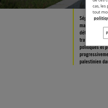
cas, les
tout mom
Ségrégation te
politi
massives de bi
détentions arb
travail de rec
politiques et 
progressiveme
palestinien d