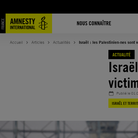
Aller
au
contenu
NOUS CONNAÎTRE
Accueil
Articles
Actualités
Israël : les Palestinien·nes sont
ACTUALITÉ
Israël
victi
Publié le
01.
ISRAËL ET TERRI