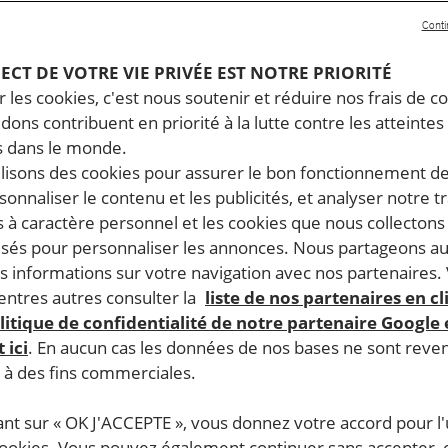
Conti
PECT DE VOTRE VIE PRIVÉE EST NOTRE PRIORITÉ
 les cookies, c'est nous soutenir et réduire nos frais de co
dons contribuent en priorité à la lutte contre les atteintes
 dans le monde.
ilisons des cookies pour assurer le bon fonctionnement d
rsonnaliser le contenu et les publicités, et analyser notre tr
 à caractère personnel et les cookies que nous collecton
lisés pour personnaliser les annonces. Nous partageons au
s informations sur votre navigation avec nos partenaires.
ntres autres consulter la
liste de nos partenaires en cl
litique de confidentialité de notre partenaire Google
 ici
. En aucun cas les données de nos bases ne sont rev
s à des fins commerciales.
ant sur « OK J'ACCEPTE », vous donnez votre accord pour l'u
cookies. Vous pouvez également continuer sans accepter, 