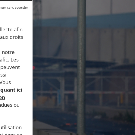
nuer sans accepter
llecte afin
 aux droits
e notre
afic. Les
s peuvent
ssi
 Vous
iquant ici
 en
endues ou
tilisation
et dans ce