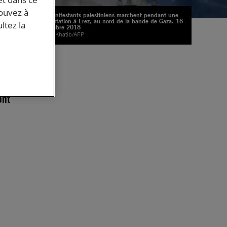
pouvez à
Des manifestants palestiniens marchent pendant une
manifestation à Erez, au nord de la bande de Gaza. 18
ltez la
Septembre 2018
© Said Khatib/AFP
ont