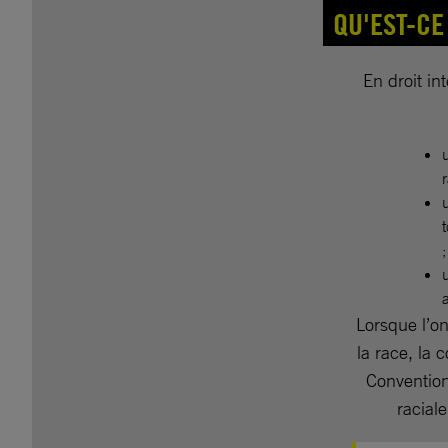
QU'EST-CE
En droit in
;
Lorsque l’on 
la race, la 
Convention
racial