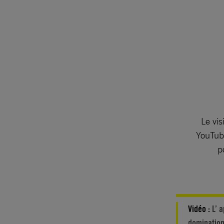
Le vis
YouTube
p
Vidéo :
L’ 
dominatio