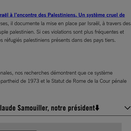
raël à l’encontre des Palestiniens. Un système cruel de
ses, il documente la mise en place par Israël, à travers des
ple palestinien. Si ces violations sont plus fréquentes et
es réfugiés palestiniens présents dans des pays tiers.
ationales, nos recherches démontrent que ce système
 l’apartheid de 1973 et le Statut de Rome de la Cour pénale
laude Samouiller, notre président⬇️