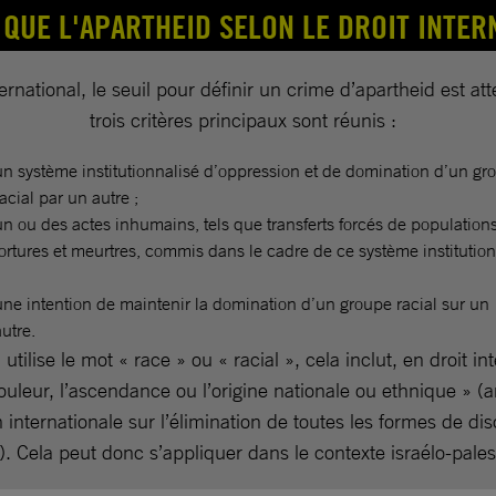
 QUE L'APARTHEID SELON LE DROIT INTER
ternational, le seuil pour définir un crime d’apartheid est att
trois critères principaux sont réunis :
un système institutionnalisé d’oppression et de domination d’un gr
racial par un autre ;
un ou des actes inhumains, tels que transferts forcés de populations
tortures et meurtres, commis dans le cadre de ce système institution
une intention de maintenir la domination d’un groupe racial sur un
autre.
utilise le mot « race » ou « racial », cela inclut, en droit in
couleur, l’ascendance ou l’origine nationale ou ethnique » (ar
 internationale sur l’élimination de toutes les formes de dis
e). Cela peut donc s’appliquer dans le contexte israélo-pales