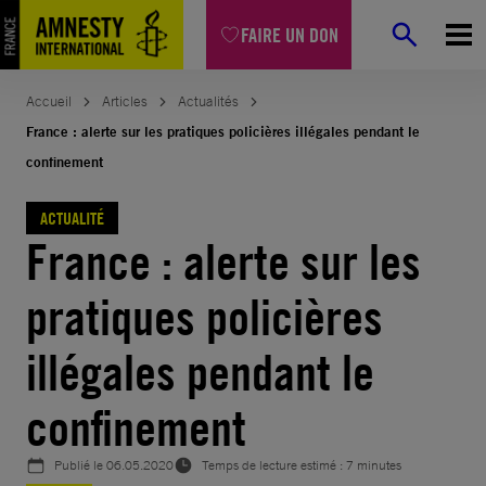
Aller
FAIRE UN DON
au
contenu
Accueil
Articles
Actualités
France : alerte sur les pratiques policières illégales pendant le
confinement
ACTUALITÉ
France : alerte sur les
pratiques policières
illégales pendant le
confinement
Publié le
06.05.2020
Temps de lecture estimé : 7 minutes