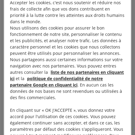
Accepter les cookies, c'est nous soutenir et réduire nos
nécessité ou proportionnalité : toutes ces vidéos
frais de collecte afin que vos dons contribuent en
illustrent des cas flagrants de violations du droit
priorité à la lutte contre les atteintes aux droits humains
dans le monde.
international relatif aux droits humains.
Nous utilisons des cookies pour assurer le bon
fonctionnement de notre site, personnaliser le contenu
Bien que nous ne tirions pas de conclusion
et les publicités, et analyser notre trafic. Les données à
générale, la gravité des faits constatés et leur
caractère personnel et les cookies que nous collectons
peuvent être utilisés pour personnaliser les annonces.
répétition en différents endroits du territoire, nous
Nous partageons aussi certaines informations sur votre
conduisent à tirer la sonnette d’alarme. Ces quinze
navigation avec nos partenaires. Vous pouvez entres
vidéos reflètent une réalité préoccupante lors de
autres consulter la
liste de nos partenaires en cliquant
ici
et la
politique de confidentialité de notre
certains contrôles et interpellations. Dans beaucoup
partenaire Google en cliquant ici
. En aucun cas les
des cas analysés, la violence est exercée à titre
données de nos bases ne sont revendues ou utilisées à
punitif, ce qui est en toute circonstance contraire au
des fins commerciales.
droit international. Ils appellent à une réaction
En cliquant sur « OK J'ACCEPTE », vous donnez votre
immédiate, globale et concrète des pouvoirs publics.
accord pour l'utilisation de ces cookies. Vous pouvez
également continuer sans accepter, et dans ce cas, les
Depuis plusieurs années nous alertons sur plusieurs
paramètres par défaut des cookies s'appliqueront. Vous