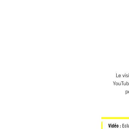
Le vis
YouTube
p
Vidéo :
Ecl