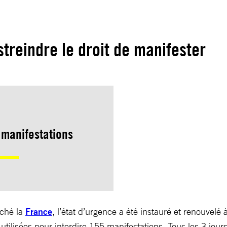
treindre le droit de manifester
 manifestations
uché la
France
, l’état d’urgence a été instauré et renouvelé 
utilisées pour interdire 155 manifestations. Tous les 3 jour