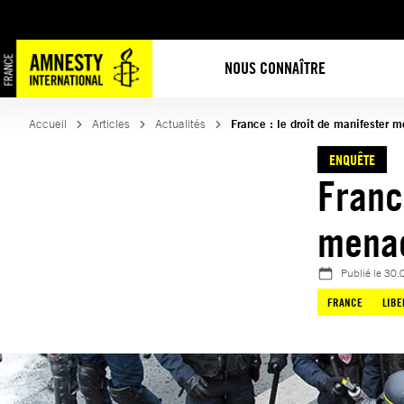
Aller
au
contenu
NOUS CONNAÎTRE
Accueil
Articles
Actualités
France : le droit de manifester 
ENQUÊTE
Franc
mena
Publié le
30.
FRANCE
LIBE