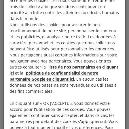
Accepter les cookies, c'est nous soutenir et réduire nos
frais de collecte afin que vos dons contribuent en
En 2015, lors de la COP 21, les 196 pays signataires
priorité à la lutte contre les atteintes aux droits humains
de l’Accord de Paris se sont entendus sur un plan
dans le monde.
de route pour lutter contre le changement
Nous utilisons des cookies pour assurer le bon
fonctionnement de notre site, personnaliser le contenu
climatique et réduire leurs émissions de gaz à effet
et les publicités, et analyser notre trafic. Les données à
de serre. Depuis 2015, et tous les 5 ans, ces
caractère personnel et les cookies que nous collectons
mêmes États sont dans l’obligation de réviser
peuvent être utilisés pour personnaliser les annonces.
Nous partageons aussi certaines informations sur votre
leurs « contributions déterminées au niveau
navigation avec nos partenaires. Vous pouvez entres
national » (CDN), c’est-à-dire d’indiquer
autres consulter la
liste de nos partenaires en cliquant
leurs objectifs de réduction d’émissions de gaz à
ici
et la
politique de confidentialité de notre
partenaire Google en cliquant ici
. En aucun cas les
effet de serre. La prochaine échéance est le 31
données de nos bases ne sont revendues ou utilisées à
décembre 2020.
des fins commerciales.
Mais la trajectoire prise est alarmante : les CDN de
En cliquant sur « OK J'ACCEPTE », vous donnez votre
accord pour l'utilisation de ces cookies. Vous pouvez
2015 mènent vers un réchauffement des
également continuer sans accepter, et dans ce cas, les
températures supérieur à 3°C !
paramètres par défaut des cookies s'appliqueront. Vous
pouvez à tout moment modifier vos préférences. Pour