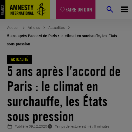
Aller
FAIRE UN DON
au
contenu
Accueil
Articles
Actualités
5 ans après l’accord de Paris : le climat en surchauffe, les États
sous pression
ACTUALITÉ
5 ans après l’accord de
Paris : le climat en
surchauffe, les États
sous pression
Publié le
09.12.2020
Temps de lecture estimé : 6 minutes