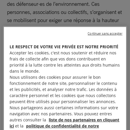
des défenseur·es de l’environnement. Ces
personnes, associations ou collectifs, s’organisent et
se mobilisent pour exiger une réponse à la hauteur
des enjeux de la crise climatique.
Mais leur combat,
Continuer sans accepter
qui se heurte aux intérêts des États et des lobbies
industriels, fait souvent d’eux une cible.
LE RESPECT DE VOTRE VIE PRIVÉE EST NOTRE PRIORITÉ
Accepter les cookies, c'est nous soutenir et réduire nos
frais de collecte afin que vos dons contribuent en
priorité à la lutte contre les atteintes aux droits humains
Signer la pétition pour protéger leurs droits
dans le monde.
Nous utilisons des cookies pour assurer le bon
fonctionnement de notre site, personnaliser le contenu
et les publicités, et analyser notre trafic. Les données à
caractère personnel et les cookies que nous collectons
peuvent être utilisés pour personnaliser les annonces.
Nous partageons aussi certaines informations sur votre
Une vague mondiale de
navigation avec nos partenaires. Vous pouvez entres
autres consulter la
liste de nos partenaires en cliquant
répression
ici
et la
politique de confidentialité de notre