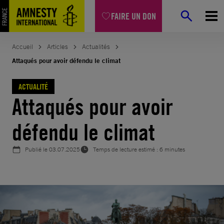
Aller
FAIRE UN DON
au
contenu
Accueil
Articles
Actualités
Attaqués pour avoir défendu le climat
ACTUALITÉ
Attaqués pour avoir
défendu le climat
Publié le
03.07.2025
Temps de lecture estimé : 6 minutes