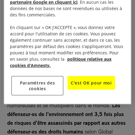
partenaire Google en cliquant ici
. En aucun cas les
données de nos bases ne sont revendues ou utilisées à
Lutte contre la déforestation, contre l’accaparement
des fins commerciales.
des terres, contre la pollution liée à l’extraction de
En cliquant sur « OK J'ACCEPTE », vous donnez votre
ressources naturelles : les défenseur·es de
accord pour l'utilisation de ces cookies. Vous pouvez
l’environnement font face aux intérêts d’acteurs
également continuer sans accepter, et dans ce cas, les
paramètres par défaut des cookies s'appliqueront. Vous
privés, souvent très connectés avec le pouvoir
pouvez à tout moment modifier vos préférences. Pour
politique. Leur résistance leur vaut des représailles.
en savoir plus, consultez la
politique relative aux
cookies d’Amnesty.
Campagnes d’harcèlements, intimidations,
criminalisations, arrestations, disparitions forcées ou
Paramètres des
C'est OK pour moi
assassinats : les formes de répressions à l’encontre
cookies
des défenseur·es de l’environnement sont
nombreuses et se multiplient dans le monde.
Les
défenseur·es de l’environnement ont 3,5 fois plus
de risques d’être assassinés par rapport aux autres
défenseur·es des droits humains
selon Global