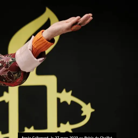
Agnès Callamard, le 27 mars 2023 au Palais de Chaillot