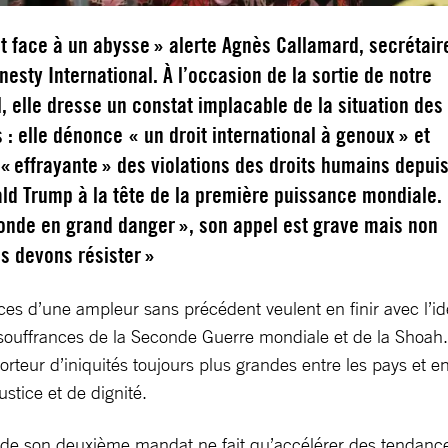
t face à un abysse » alerte Agnès Callamard, secrétair
esty International. À l’occasion de la sortie de notre
, elle dresse un constat implacable de la situation des
 : elle dénonce « un droit international à genoux » et
 « effrayante » des violations des droits humains depuis
ld Trump à la tête de la première puissance mondiale.
onde en grand danger », son appel est grave mais non
us devons résister »
rces d’une ampleur sans précédent veulent en finir avec l’i
 souffrances de la Seconde Guerre mondiale et de la Shoah. L
rteur d’iniquités toujours plus grandes entre les pays et 
ustice et de dignité.
de son deuxième mandat ne fait qu’accélérer des tendances