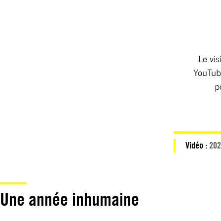
Le vis
YouTube
p
Vidéo :
202
Une année inhumaine