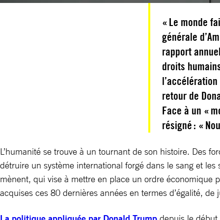
« Le monde fai
générale d’Amn
rapport annuel
droits humains
l’accélération
retour de Dona
Face à un « m
résigné : « No
L’humanité se trouve à un tournant de son histoire. Des fo
détruire un système international forgé dans le sang et les
mènent, qui vise à mettre en place un ordre économique po
acquises ces 80 dernières années en termes d’égalité, de j
La politique appliquée par Donald Trump
depuis le début 