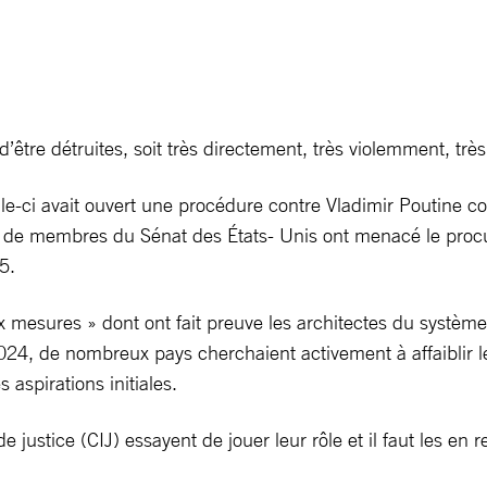
 d’être détruites, soit très directement, très violemment, trè
e-ci avait ouvert une procédure contre Vladimir Poutine co
bre de membres du Sénat des États- Unis ont menacé le proc
25.
ux mesures » dont ont fait preuve les architectes du systèm
, de nombreux pays cherchaient activement à affaiblir les 
 aspirations initiales.
 justice (CIJ) essayent de jouer leur rôle et il faut les en r