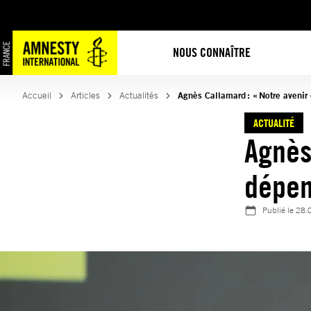
Aller
au
contenu
NOUS CONNAÎTRE
Accueil
Articles
Actualités
Agnès Callamard : « Notre avenir
ACTUALITÉ
Agnès
dépen
Publié le
28.