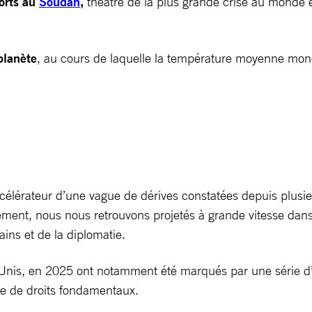
orts au
Soudan
,
théâtre de la plus grande crise au monde e
planète
, au cours de laquelle la température moyenne mondi
élérateur d’une vague de dérives constatées depuis plusie
ent, nous nous retrouvons projetés à grande vitesse dans u
ins et de la diplomatie.
nis, en 2025 ont notamment été marqués par une série d’att
re de droits fondamentaux.