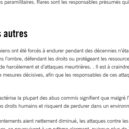
es paramilitaires. Rares sont les responsables présumés qui
 autres
iens ont été forcés à endurer pendant des décennies n’éta
l’ombre, défendant les droits ou protégeant les ressources 
e harcèlement et d’attaques meurtrières. . Il est à craindr
 de mesures décisives, afin que les responsables de ces att
aractérise la plupart des abus commis signifient que malgré
des droits humains et risquent de perdurer dans un environn
ffrontements aient nettement diminué, les attaques contre l
, se poursuivent à un rythme alarmant, puisque plus de 7