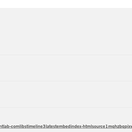
b-comlibstimeline3latestembedindex-htmlsource1mqhzbqpixw