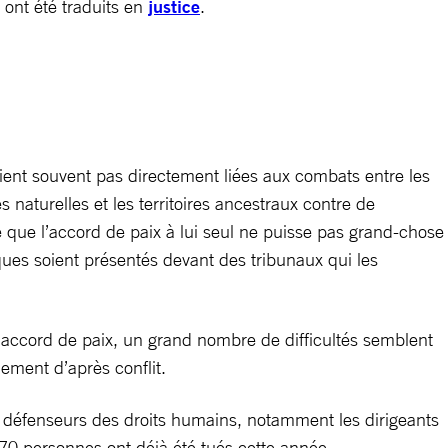
 ont été traduits en
justice
.
ient souvent pas directement liées aux combats entre les
naturelles et les territoires ancestraux contre de
e que l’accord de paix à lui seul ne puisse pas grand-chose
aques soient présentés devant des tribunaux qui les
 l’accord de paix, un grand nombre de difficultés semblent
ement d’après conflit.
es défenseurs des droits humains, notamment les dirigeants
0 personnes ont déjà été tués cette année.