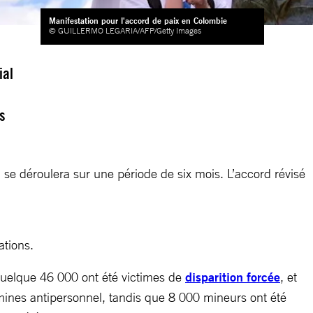
Manifestation pour l'accord de paix en Colombie
© GUILLERMO LEGARIA/AFP/Getty Images
ial
is
 se déroulera sur une période de six mois. L’accord révisé
ations.
 quelque 46 000 ont été victimes de
disparition forcée
, et
 mines antipersonnel, tandis que 8 000 mineurs ont été