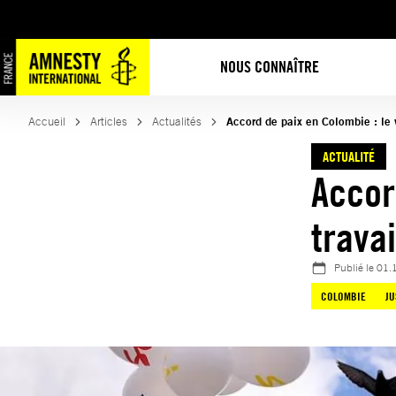
Aller
au
contenu
NOUS CONNAÎTRE
Accueil
Articles
Actualités
Accord de paix en Colombie : le
ACTUALITÉ
Accor
trava
Publié le
01.
COLOMBIE
JU