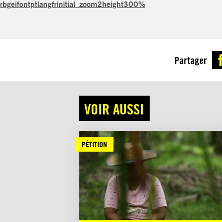
rbgeifontptlangfrinitial_zoom2height300%
Partager
VOIR AUSSI
PÉTITION