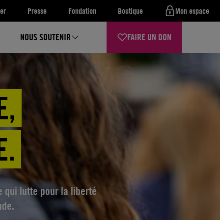
er
Presse
Fondation
Boutique
Mon espace
NOUS SOUTENIR
FAIRE UN DON
E,
E.
ui lutte pour la liberté
nde.