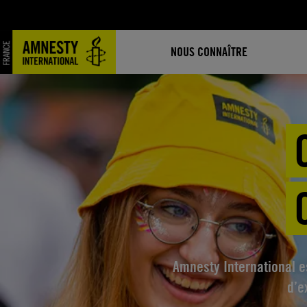
Aller
au
contenu
NOUS CONNAÎTRE
Amnesty International e
d’e