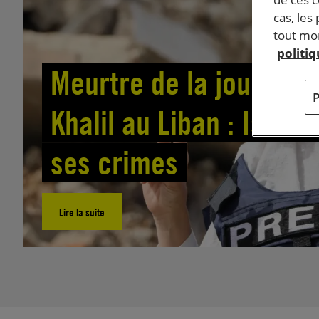
cas, les
tout mom
politi
Meurtre de la journali
Khalil au Liban : Israë
ses crimes
Lire la suite