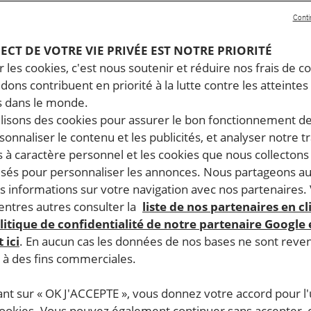
Conti
PECT DE VOTRE VIE PRIVÉE EST NOTRE PRIORITÉ
JE DONNE
 les cookies, c'est nous soutenir et réduire nos frais de co
dons contribuent en priorité à la lutte contre les atteintes
 dans le monde.
ilisons des cookies pour assurer le bon fonctionnement d
rsonnaliser le contenu et les publicités, et analyser notre tr
 à caractère personnel et les cookies que nous collecton
lisés pour personnaliser les annonces. Nous partageons au
s informations sur votre navigation avec nos partenaires.
ntres autres consulter la
liste de nos partenaires en cl
litique de confidentialité de notre partenaire Google
 ici
. En aucun cas les données de nos bases ne sont rev
REPÈRE
s à des fins commerciales.
ant sur « OK J'ACCEPTE », vous donnez votre accord pour l'u
cookies. Vous pouvez également continuer sans accepter, 