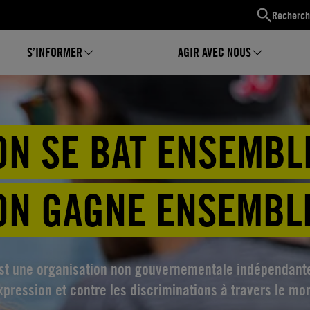
Recherch
S’INFORMER
AGIR AVEC NOUS
ON SE BAT ENSEMBL
ON GAGNE ENSEMBL
st une organisation non gouvernementale indépendante q
xpression et contre les discriminations à travers le mo