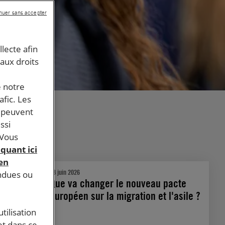
nuer sans accepter
llecte afin
 aux droits
e notre
afic. Les
s peuvent
ssi
 Vous
iquant ici
 en
18 juin 2026
endues ou
Que va changer le nouveau pacte
européen sur la migration et l'asile ?
tilisation
et dans ce