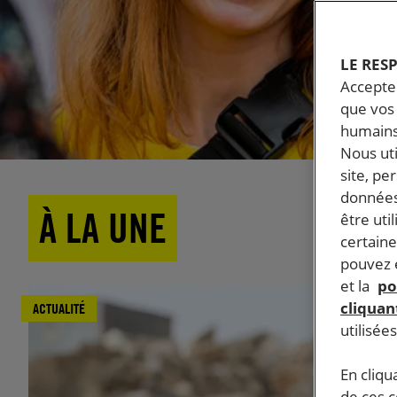
LE RES
Accepter
que vos 
humains
Nous ut
site, pe
données
À LA UNE
être uti
certaine
pouvez e
et la
po
cliquant
ACTUALITÉ
utilisée
En cliqu
de ces 