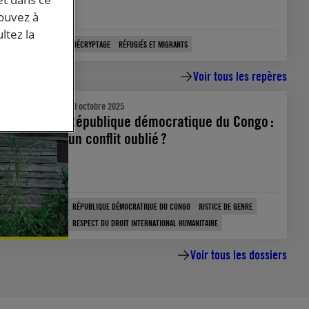
pouvez à
ltez la
DÉCRYPTAGE
RÉFUGIÉS ET MIGRANTS
Voir tous les repères
30 octobre 2025
République démocratique du Congo :
un conflit oublié ?
RÉPUBLIQUE DÉMOCRATIQUE DU CONGO
JUSTICE DE GENRE
RESPECT DU DROIT INTERNATIONAL HUMANITAIRE
Voir tous les dossiers