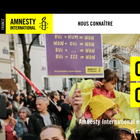
Aller
au
contenu
NOUS CONNAÎTRE
Amnesty International e
d’e