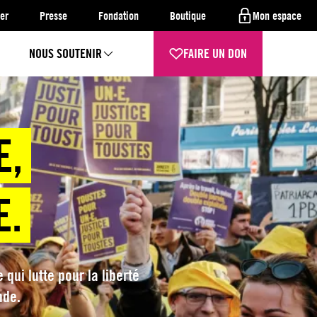
er
Presse
Fondation
Boutique
Mon espace
NOUS SOUTENIR
FAIRE UN DON
E,
E.
ui lutte pour la liberté
nde.