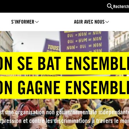
Recherch
S’INFORMER
AGIR AVEC NOUS
ON SE BAT ENSEMBL
ON GAGNE ENSEMBL
st une organisation non gouvernementale indépendante q
xpression et contre les discriminations à travers le mo